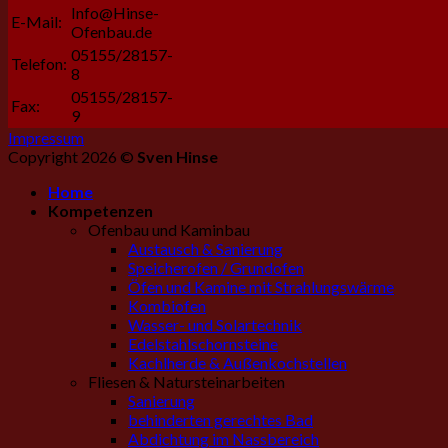
Info@Hinse-
E-Mail:
Ofenbau.de
05155/28157-
Telefon:
8
05155/28157-
Fax:
9
Impressum
Copyright 2026 ©
Sven Hinse
Home
Kompetenzen
Ofenbau und Kaminbau
Austausch & Sanierung
Speicherofen / Grundofen
Öfen und Kamine mit Strahlungswärme
Kombiofen
Wasser- und Solartechnik
Edelstahlschornsteine
Kachlherde & Außenkochstellen
Fliesen & Natursteinarbeiten
Sanierung
behinderten gerechtes Bad
Abdichtung im Nassbereich