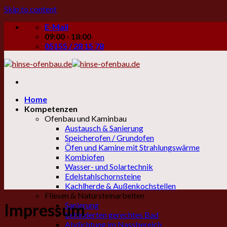
Skip to content
E-Mail
09:00 - 18:00
05155 / 28 15 78
Home
Kompetenzen
Ofenbau und Kaminbau
Austausch & Sanierung
Speicherofen / Grundofen
Öfen und Kamine mit Strahlungswärme
Kombiofen
Wasser- und Solartechnik
Edelstahlschornsteine
Kachlherde & Außenkochstellen
Fliesen & Natursteinarbeiten
Sanierung
Impressum
behinderten gerechtes Bad
Abdichtung im Nassbereich