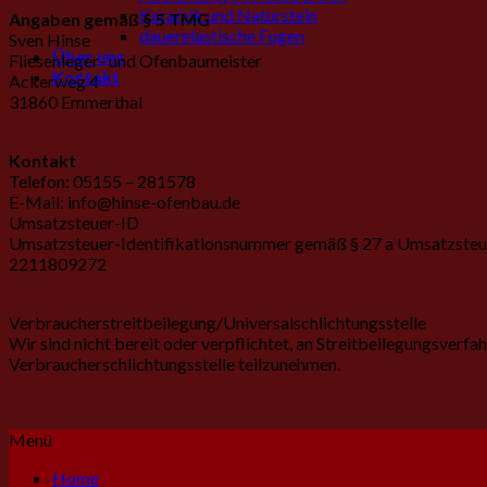
Keramik und Naturstein
Angaben gemäß § 5 TMG
dauerelastische Fugen
Sven Hinse
Über uns
Fliesenleger- und Ofenbaumeister
Kontakt
Ackerweg 4
31860 Emmerthal
Kontakt
Telefon: 05155 – 281578
E-Mail: info@hinse-ofenbau.de
Umsatzsteuer-ID
Umsatzsteuer-Identifikationsnummer gemäß § 27 a Umsatzsteu
2211809272
Verbraucherstreitbeilegung/Universalschlichtungsstelle
Wir sind nicht bereit oder verpflichtet, an Streitbeilegungsverfah
Verbraucherschlichtungsstelle teilzunehmen.
Menü
Home